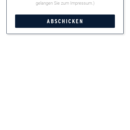
Die nächsten Termine in der Übersicht:
gelangen Sie zum Impressum
.)
30. März 2019 | BOHÈME SAUVAGE Berlin Nº103 -
Ballhaus (AUSVERKAUFT)
30. April 2019 | BOHÈME SAUVAGE Berlin Nº104 -
Ballhaus
04. Mai 2019 | BOHÈME SAUVAGE Hamburg Nº26 -
Gruenspan (AUSVERKAUFT)
25. Mai 2019 | BOHÈME SAUVAGE Berlin Nº105 -
Wintergarten
Datum:
04.05.2019
Uhrzeit:
21 Uhr
Adresse:
Gruenspan, Große Freiheit 58, 22767 Hamburg
GoogleMaps
Website:
Weitere Informationen
Kategorie: