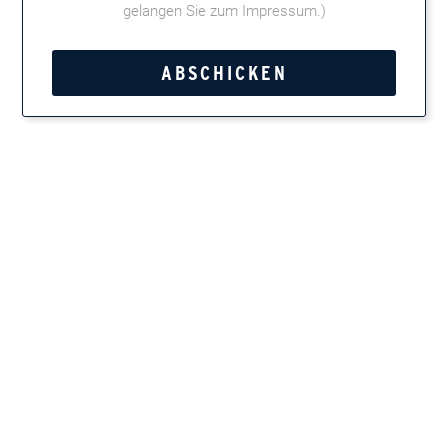
gelangen Sie zum Impressum
.)
Brick House
Tweet
Teilen
Marken entdecken
Zigarren, Zigarillos, Pfeifentabak, Kautabak und
Feinschnitt
Newsletter
Immer up-to-date, wenn es um Zigarren und Pfeifen