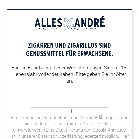
Home
Events
Brick House Tasting
BRICK HOUSE TASTING
ZIGARREN UND ZIGARILLOS
SIND
Am 13. Juli findet ein Tasting mit Zigarren der Marke Brick
GENUSSMITTEL FÜR ERWACHSENE.
House statt. Veranstaltungsort: Tabak Sommer, Landsberger
Straße 139, 80339 München.
Für die Benutzung dieser Website müssen
Sie das 18.
Lebensjahr vollendet haben.
Bitte geben Sie Ihr Alter
Datum:
an:
13.07.2023
Uhrzeit:
14 - 19 Uhr
Adresse:
Tabak Sommer Landsberger Straße 139, 80339 München
Ich erkenne die
Datenschutz- und Cookie-Erklärung
an und
GoogleMaps
bin mit dem Tracking mittels Google Analytics
Website:
einverstanden. (Eine Deaktivierung von Google Analytics
Weitere Informationen
ist in unserer Datenschutzerklärung jederzeit möglich.
Hier
Kategorie: