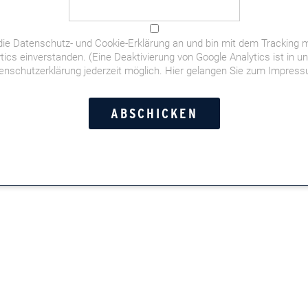
die
Datenschutz- und Cookie-Erklärung
an und bin mit dem Tracking m
tics einverstanden. (Eine Deaktivierung von Google Analytics ist in u
enschutzerklärung jederzeit möglich.
Hier gelangen Sie zum Impres
der deutschen Fußball-WM-Elf,
orstandschauffeuren,
t- und Doppelkopf-Momente,
Leserinnen und Leser in der
n