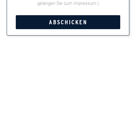
gelangen Sie zum Impressum
.)
Kategorie:
Buena Vista
Tweet
Teilen
Marken entdecken
Zigarren, Zigarillos, Pfeifentabak, Kautabak und
Feinschnitt
Newsletter