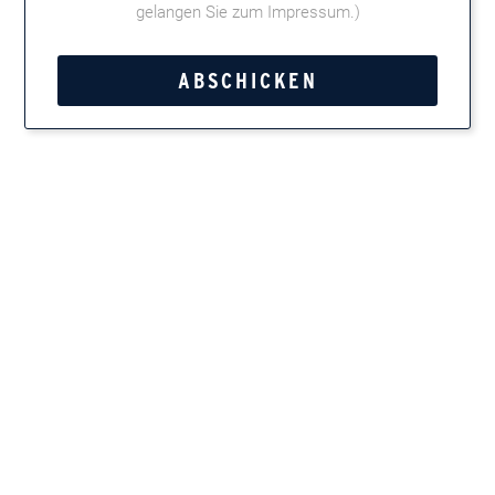
gelangen Sie zum Impressum
.)
Carlos André
Tweet
Teilen
Marken entdecken
Zigarren, Zigarillos, Pfeifentabak, Kautabak und
Feinschnitt
Newsletter
Immer up-to-date, wenn es um Zigarren und Pfeifen