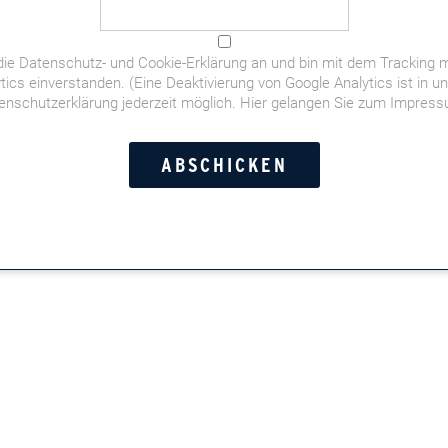
die
Datenschutz- und Cookie-Erklärung
an und bin mit dem Tracking m
tics einverstanden. (Eine Deaktivierung von Google Analytics ist in u
enschutzerklärung jederzeit möglich.
Hier gelangen Sie zum Impres
der deutschen Fußball-WM-Elf,
orstandschauffeuren,
t- und Doppelkopf-Momente,
Leserinnen und Leser in der
n