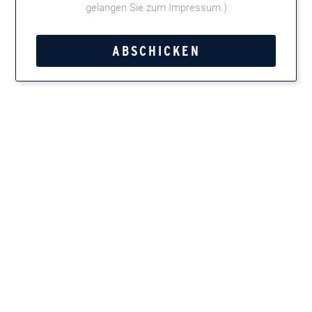
gelangen Sie zum Impressum
.)
Tweet
Teilen
Marken entdecken
Zigarren, Zigarillos, Pfeifentabak, Kautabak und
Feinschnitt
Newsletter
Immer up-to-date, wenn es um Zigarren und Pfeifen
geht: mit unserem kostenlosen Newsletter! Etwa einmal