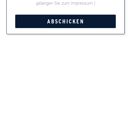
gelangen Sie zum Impressum
.)
Kategorie:
Carlos André
Tweet
Teilen
Marken entdecken
Zigarren, Zigarillos, Pfeifentabak, Kautabak und
Feinschnitt
Newsletter