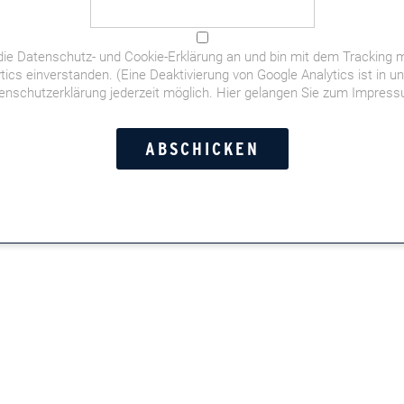
die
Datenschutz- und Cookie-Erklärung
an und bin mit dem Tracking m
tics einverstanden. (Eine Deaktivierung von Google Analytics ist in u
enschutzerklärung jederzeit möglich.
Hier gelangen Sie zum Impres
der deutschen Fußball-WM-Elf,
orstandschauffeuren,
t- und Doppelkopf-Momente,
Leserinnen und Leser in der
n