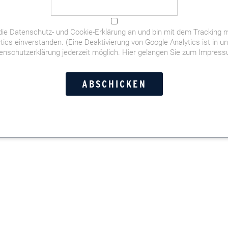
die
Datenschutz- und Cookie-Erklärung
an und bin mit dem Tracking m
tics einverstanden. (Eine Deaktivierung von Google Analytics ist in u
enschutzerklärung jederzeit möglich.
Hier gelangen Sie zum Impres
der deutschen Fußball-WM-Elf,
orstandschauffeuren,
t- und Doppelkopf-Momente,
Leserinnen und Leser in der
n