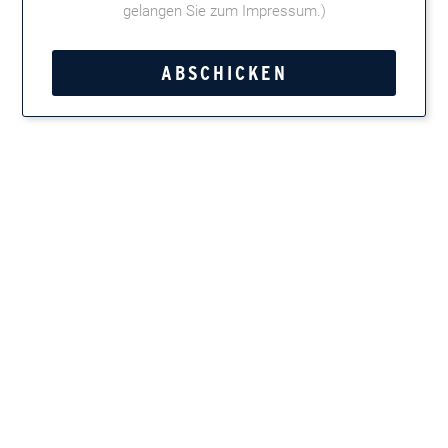
gelangen Sie zum Impressum
.)
Kategorie:
La Aurora
Tweet
Teilen
Marken entdecken
Zigarren, Zigarillos, Pfeifentabak, Kautabak und
Feinschnitt
Newsletter