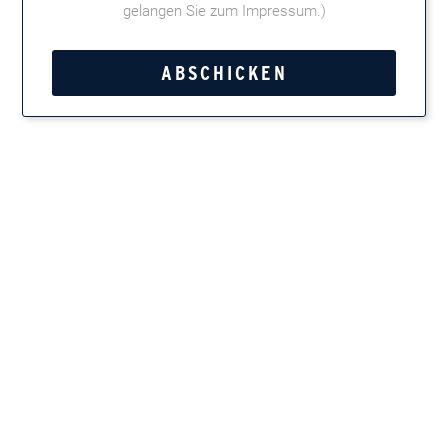
gelangen Sie zum Impressum
.)
31.08.2018
Uhrzeit:
13 - 22 Uhr
Adresse:
Riemann's Lifestyle & Genuss, Im Mitteldorf 17, 30938
Großburgwedel
GoogleMaps
Kategorie:
Clubmaster
Tweet
Teilen
Marken entdecken
Zigarren, Zigarillos, Pfeifentabak, Kautabak und
Feinschnitt