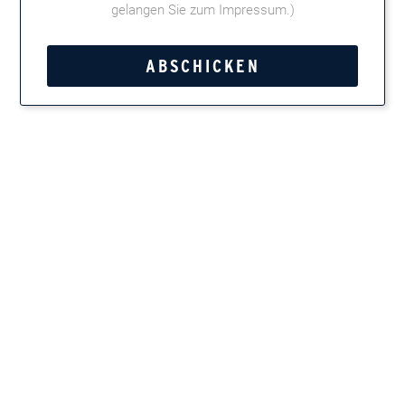
gelangen Sie zum Impressum
.)
02.08.2018
Uhrzeit:
10 - 18 Uhr
Adresse:
Pröhl Tabak & Whisky, Lange Straße 36, 21614 Buxtehude
GoogleMaps
Kategorie:
Clubmaster
Tweet
Teilen
Marken entdecken
Zigarren, Zigarillos, Pfeifentabak, Kautabak und
Feinschnitt