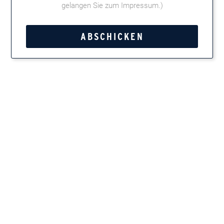
gelangen Sie zum Impressum
.)
Website:
Weitere Informationen
Kategorie:
Joya de Nicaragua
Tweet
Teilen
Marken entdecken
Zigarren, Zigarillos, Pfeifentabak, Kautabak und
Feinschnitt