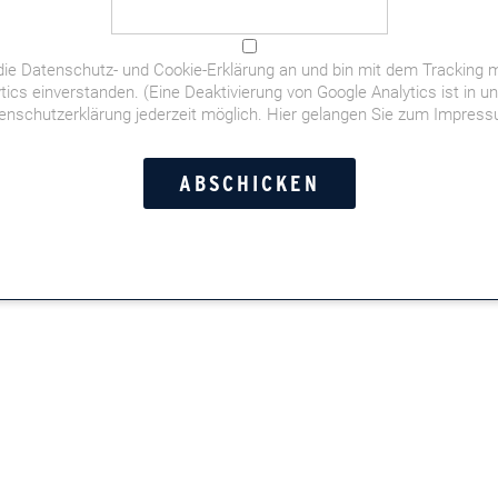
die
Datenschutz- und Cookie-Erklärung
an und bin mit dem Tracking m
tics einverstanden. (Eine Deaktivierung von Google Analytics ist in u
enschutzerklärung jederzeit möglich.
Hier gelangen Sie zum Impres
der deutschen Fußball-WM-Elf,
orstandschauffeuren,
t- und Doppelkopf-Momente,
Leserinnen und Leser in der
n