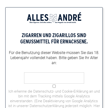
Home
Events
La Aurora Abend: Zigarrenclub Eutin
LA AURORA ABEND: ZIGARRENCLUB EUTIN
ZIGARREN UND ZIGARILLOS
SIND
Der Zigarrenclub Eutin lädt zum La Aurora Abend ein. Die
GENUSSMITTEL FÜR ERWACHSENE.
Teilnahmekosten betragen 20 Euro. Um Anmeldung wird
gebeten: Loch Mor Spirits, Tel.: 04521-79210, E-Mail:
Für die Benutzung dieser Website müssen
Sie das 18.
splettstoesser@lmk-eutin.de
Lebensjahr vollendet haben.
Bitte geben Sie Ihr Alter
an:
Datum:
31.07.2020
Uhrzeit:
16 - 21 Uhr
Adresse:
Ich erkenne die
Datenschutz- und Cookie-Erklärung
an und
Loch Mor Spirits, Peterstraße 24, 23701 Eutin
bin mit dem Tracking mittels Google Analytics
GoogleMaps
einverstanden. (Eine Deaktivierung von Google Analytics
Kategorie:
ist in unserer Datenschutzerklärung jederzeit möglich.
Hier
La Aurora