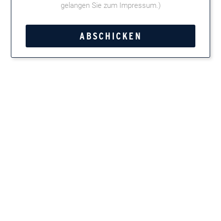
gelangen Sie zum Impressum
.)
Tweet
Teilen
Marken entdecken
Zigarren, Zigarillos, Pfeifentabak, Kautabak und
Feinschnitt
Newsletter
Immer up-to-date, wenn es um Zigarren und Pfeifen
geht: mit unserem kostenlosen Newsletter! Etwa einmal