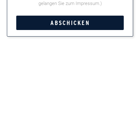
gelangen Sie zum Impressum
.)
Website:
Weitere Informationen
Kategorie:
Buena Vista
,
Carlos André
,
Montosa
,
Parcero
,
WTF!
SHISHARILLO
Tweet
Teilen
Marken entdecken
Zigarren, Zigarillos, Pfeifentabak, Kautabak und
Feinschnitt