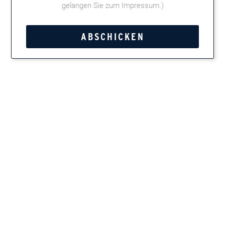
gelangen Sie zum Impressum
.)
Kategorie:
Brick House
Tweet
Teilen
Marken entdecken
Zigarren, Zigarillos, Pfeifentabak, Kautabak und
Feinschnitt
Newsletter