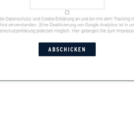
die
Datenschutz- und Cookie-Erklärung
an und bin mit dem Tracking m
tics einverstanden. (Eine Deaktivierung von Google Analytics ist in u
enschutzerklärung jederzeit möglich.
Hier gelangen Sie zum Impres
der deutschen Fußball-WM-Elf,
orstandschauffeuren,
t- und Doppelkopf-Momente,
Leserinnen und Leser in der
n