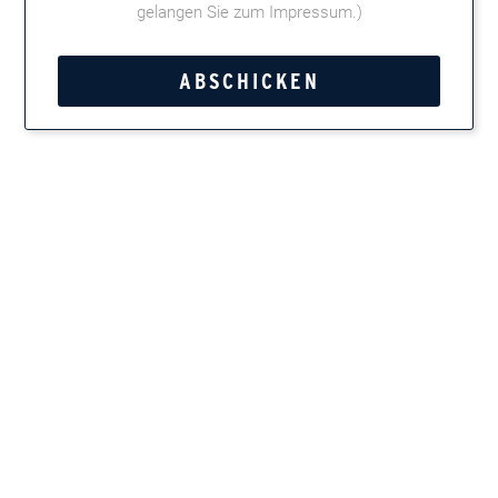
gelangen Sie zum Impressum
.)
Teilen
Marken entdecken
Zigarren, Zigarillos, Pfeifentabak, Kautabak und
Feinschnitt
Newsletter
Immer up-to-date, wenn es um Zigarren und Pfeifen
geht: mit unserem kostenlosen Newsletter! Etwa einmal
pro Monat erhalten Aficionados brandneue Infos für die