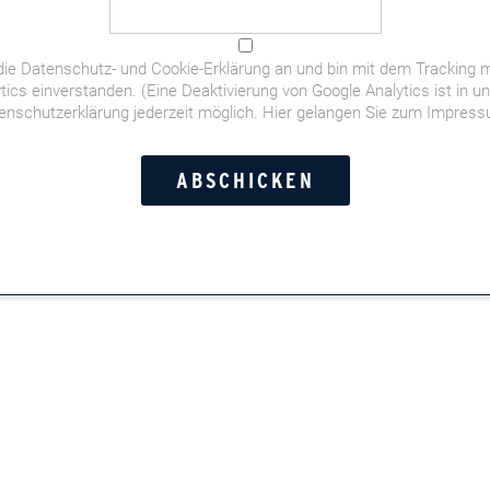
die
Datenschutz- und Cookie-Erklärung
an und bin mit dem Tracking m
tics einverstanden. (Eine Deaktivierung von Google Analytics ist in u
enschutzerklärung jederzeit möglich.
Hier gelangen Sie zum Impres
der deutschen Fußball-WM-Elf,
orstandschauffeuren,
t- und Doppelkopf-Momente,
Leserinnen und Leser in der
n