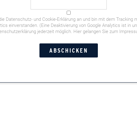
die
Datenschutz- und Cookie-Erklärung
an und bin mit dem Tracking m
tics einverstanden. (Eine Deaktivierung von Google Analytics ist in u
enschutzerklärung jederzeit möglich.
Hier gelangen Sie zum Impres
der deutschen Fußball-WM-Elf,
orstandschauffeuren,
t- und Doppelkopf-Momente,
Leserinnen und Leser in der
n