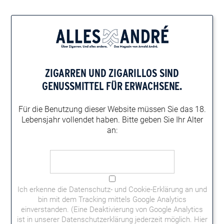
Home
Events
Toscano Walk-In Tasting
TOSCANO WALK-IN TASTING
ZIGARREN UND ZIGARILLOS
SIND
Bei diesem Walk-In Tasting kann man sich selbst einen
GENUSSMITTEL FÜR ERWACHSENE.
Eindruck von TOSCANO Sigaro machen. Mehr Infos und
Kontakt: Tel. I06251/849696, E-Mail: info@rauchkultur-seiler.de
Für die Benutzung dieser Website müssen
Sie das 18.
Lebensjahr vollendet haben.
Bitte geben Sie Ihr Alter
Datum:
an:
08.05.2026
Uhrzeit:
12 - 18 Uhr
Adresse:
Rauchkultur Seiler, Bahnhofstraße 19, 64625 Bensheim
Ich erkenne die
Datenschutz- und Cookie-Erklärung
an und
GoogleMaps
bin mit dem Tracking mittels Google Analytics
Website:
einverstanden. (Eine Deaktivierung von Google Analytics
Weitere Informationen
ist in unserer Datenschutzerklärung jederzeit möglich.
Hier
Kategorie: