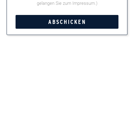
gelangen Sie zum Impressum
.)
Toscano
Tweet
Teilen
Marken entdecken
Zigarren, Zigarillos, Pfeifentabak, Kautabak und
Feinschnitt
Newsletter
Immer up-to-date, wenn es um Zigarren und Pfeifen