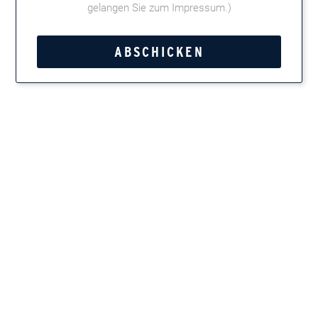
gelangen Sie zum Impressum
.)
02.03.2023
Uhrzeit:
14 - 18:30 Uhr
Adresse:
Stefan Meier Tabakwaren, Rathausgasse 26, 79098 Freiburg
GoogleMaps
Website:
Weitere Informationen
Kategorie:
Brick House
Tweet
Teilen
Marken entdecken
Zigarren, Zigarillos, Pfeifentabak, Kautabak und
Feinschnitt