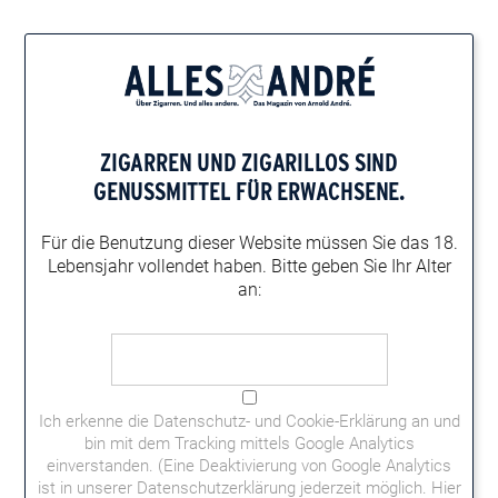
Home
Genusskombinationen
Zigarre und Destillate
Toscanello Blu & Vallendar Von der Pflaume
ZIGARREN UND ZIGARILLOS
SIND
TOSCANELLO BLU & VALLENDAR VON DER PFLAUME
GENUSSMITTEL FÜR ERWACHSENE.
Die Toscanello Blu duftet nach Leder. In Kombination mit
Vallendar Von der Pflaume entsteht etwas Weiches und Edles.
Für die Benutzung dieser Website müssen
Sie das 18.
Lebensjahr vollendet haben.
Bitte geben Sie Ihr Alter
an:
Ich erkenne die
Datenschutz- und Cookie-Erklärung
an und
bin mit dem Tracking mittels Google Analytics
einverstanden. (Eine Deaktivierung von Google Analytics
ist in unserer Datenschutzerklärung jederzeit möglich.
Hier