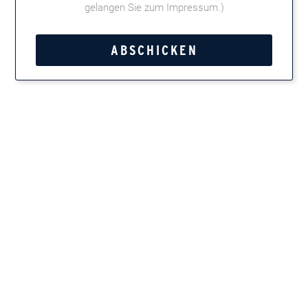
gelangen Sie zum Impressum
.)
CHAZZ und GlenDronach Whisky kombiniert
Milde Würze trifft weiche Früchte Ehrlich, pur, authentisch – das
sind die Werte der
CHAZZ
. Dieses Cigarro mit seinem mild-
würzigen Aroma passt bestens zum zwölf Jahre alten
GlenDronach Whisky.
Am Gaumen trifft milde Würze auf süße Kirschen und Rosinen.
So schön können Kontraste sein!