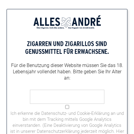
Home
Genusskombinationen
Zigarre und Whisky
CHAZZ & GlenDronach Whisky
ZIGARREN UND ZIGARILLOS
SIND
CHAZZ & GLENDRONACH WHISKY
GENUSSMITTEL FÜR ERWACHSENE.
Milde Würze trifft bei dieser Genusskombination auf süße
Kirschen und Rosinen: CHAZZ und GlenDronach Whisky treffen
Für die Benutzung dieser Website müssen
Sie das 18.
sich gemeinsam zum Duett.
Lebensjahr vollendet haben.
Bitte geben Sie Ihr Alter
an:
Ich erkenne die
Datenschutz- und Cookie-Erklärung
an und
bin mit dem Tracking mittels Google Analytics
einverstanden. (Eine Deaktivierung von Google Analytics
ist in unserer Datenschutzerklärung jederzeit möglich.
Hier