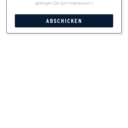
gelangen Sie zum Impressum
.)
Die „Briefkastentante von Alles André“ hat zu vielen
Geschmacksfragen die passenden Antworten parat. Nur Mut:
Lassen Sie Ihrer Kreativität und Einfallsreichtum freien Lauf. Mit
etwas Glück schaffen Sie es vielleicht in die nächste Ausgabe
von Alles André!
Frau Szilvia erreichen Sie per E-Mail unter
briefkastentante@alles-andre.de
Natürlich können Sie Frau Szilvia auch auf dem Postweg
schreiben: Alles André/Redaktion, z. Hd. Frau Szilvia, Postfach
3320, 53628 Königswinter.
Tweet
Teilen