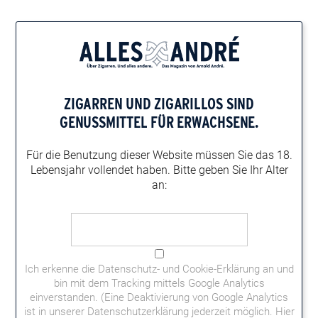
Home
Zigarren-Magazin
Alles André Magazin-Themen
Frau Szilvia hilft weiter
FRAU SZILVIA HILFT WEITER
ZIGARREN UND ZIGARILLOS
SIND
Sie haben Fragen zu Zigarren oder möchten wissen, was man
GENUSSMITTEL FÜR ERWACHSENE.
rauchen, trinken, kochen, tanzen, smalltalken, anziehen oder
ausziehen kann? Unsere Frau Szilvia hilft weiter!
Für die Benutzung dieser Website müssen
Sie das 18.
Lebensjahr vollendet haben.
Bitte geben Sie Ihr Alter
an:
Ich erkenne die
Datenschutz- und Cookie-Erklärung
an und
bin mit dem Tracking mittels Google Analytics
einverstanden. (Eine Deaktivierung von Google Analytics
ist in unserer Datenschutzerklärung jederzeit möglich.
Hier