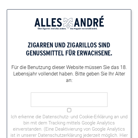
Home
Zigarren-Magazin
Alles André Magazin-Themen
Inhaltsverzeichnis Ausgabe 2/2016
ZIGARREN UND ZIGARILLOS
SIND
INHALTSVERZEICHNIS AUSGABE 2/2016
GENUSSMITTEL FÜR ERWACHSENE.
Die Themen der Ausgabe „Schmökern“: Das Buch an sich,
Kopfkino, Hausbesuch bei Harald Sobkowski, Rauchen –
Für die Benutzung dieser Website müssen
Sie das 18.
Denken – Dichten, Der mit dem Wolf raucht, Science-Fiction aus
Lebensjahr vollendet haben.
Bitte geben Sie Ihr Alter
Bünde und mehr.
an:
Ich erkenne die
Datenschutz- und Cookie-Erklärung
an und
bin mit dem Tracking mittels Google Analytics
einverstanden. (Eine Deaktivierung von Google Analytics
ist in unserer Datenschutzerklärung jederzeit möglich.
Hier