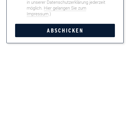
in unserer Datenschutzerklärung jederzeit
möglich.
Hier gelangen Sie zum
Impressum
.)
Auch Zigarren-Manufakturen haben etwas zu
feiern. Passend zu den Jubiläen von
Arnold
André – The Cigar Company
und der
italienischen Manufaktur
Toscano
kommen
hier Editionen zum Zelebrieren.
Für festliche Gelegenheiten empfehlenswert