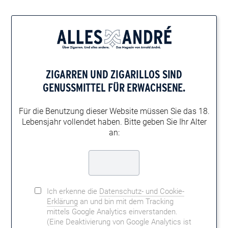
Home
Zigarren-Ratgeber
Zigarren-Auswahl
JUBILÄUM MIT ZIGARRE
ZIGARREN UND ZIGARILLOS
SIND
ZELEBRIEREN
GENUSSMITTEL FÜR ERWACHSENE.
Für die Benutzung dieser Website müssen
Sie das 18.
Lebensjahr vollendet haben.
Bitte geben Sie Ihr Alter
„Ein Jubiläum ist ein echter Grund zum
an:
Feiern. Ob runde Geburtstage,
Meilensteine oder historische Ereignisse
– die dazu passenden Zigarren habe ich
hier für Sie zusammengestellt.“
Ich erkenne die
Datenschutz- und Cookie-
Erklärung
an und bin mit dem Tracking
mittels Google Analytics einverstanden.
(Eine Deaktivierung von Google Analytics ist