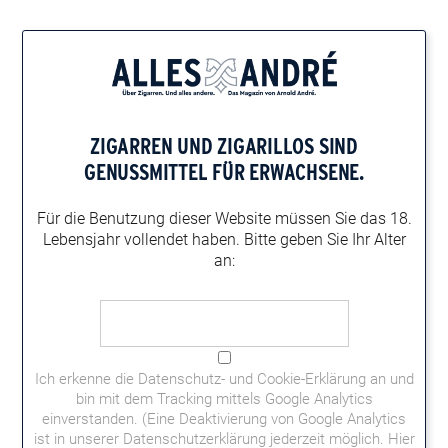
Home
Genusskombinationen
Zigarre und Destillate
Toscanello Rosso & Sambuca
ZIGARREN UND ZIGARILLOS
SIND
TOSCANELLO ROSSO & SAMBUCA
GENUSSMITTEL FÜR ERWACHSENE.
Die Toscanello Rosso weiß zu gefallen. Auch in Kombination
mit dem berühmnten Sambuca eine echte Entdeckung.
Für die Benutzung dieser Website müssen
Sie das 18.
Lebensjahr vollendet haben.
Bitte geben Sie Ihr Alter
an:
Ich erkenne die
Datenschutz- und Cookie-Erklärung
an und
bin mit dem Tracking mittels Google Analytics
einverstanden. (Eine Deaktivierung von Google Analytics
ist in unserer Datenschutzerklärung jederzeit möglich.
Hier