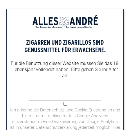
Home
Zigarren-Magazin
Alles André Magazin-Themen
Buch zu „Engine-Cooking“
ZIGARREN UND ZIGARILLOS
SIND
BUCH ZU „ENGINE-COOKING“
GENUSSMITTEL FÜR ERWACHSENE.
Wenn Sie durch unseren Artikel aus dem
Open-Air-Heft
auf den
Geschmack gekommen sind, einmal auf dem Motor Ihres Autos
Für die Benutzung dieser Website müssen
Sie das 18.
zu kochen, können wir Ihnen das Buch „Manifold Destiny – The
Lebensjahr vollendet haben.
Bitte geben Sie Ihr Alter
One! The Only! Guide to Cooking on Your Car Engine“ gern
an:
vorstellen.
Ich erkenne die
Datenschutz- und Cookie-Erklärung
an und
bin mit dem Tracking mittels Google Analytics
einverstanden. (Eine Deaktivierung von Google Analytics
ist in unserer Datenschutzerklärung jederzeit möglich.
Hier