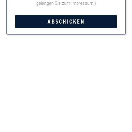
gelangen Sie zum Impressum
.)
Hierin beschreiben Chris Maynard und Bill Scheller wie es
funktioniert: Vom Start, über Anfängerglück und Können,
Automotoren-Rezepte amerikanischer Art, internationale Car-
Engine-Cuisine bis zu Rezepten nach Regionen etc. bietet das
Buch aus dem Verlag Simon & Schuster unterhaltsame
Informationen zum Kochen im Motorraum.
Die Publikation ist in englischer Sprache beim
Verlag Simon &