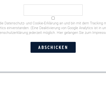
die
Datenschutz- und Cookie-Erklärung
an und bin mit dem Tracking m
tics einverstanden. (Eine Deaktivierung von Google Analytics ist in u
enschutzerklärung jederzeit möglich.
Hier gelangen Sie zum Impres
em Tennenmalz und belgischem Abbey-Malz gebraut. Das
.