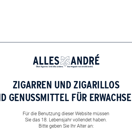
nsel-Glück
it Clubmaster Zigarillos in der Inselbrauerei.
CARLOS ANDRÉ bittet zu
Tisch
Sternekoch Thomas Bühner hat
seine Leidenschaft für
CARLOS ANDRÉ entdeckt. Und hat
ZIGARREN UND ZIGARILLOS
ND GENUSSMITTEL FÜR ERWACHSE
n die Dominikanische Republik.
Für die Benutzung dieser Website müssen
rau Szilvia antwortet
Sie das 18. Lebensjahr vollendet haben.
Bitte geben Sie Ihr Alter an:
rau Szilvia gibt Ihnen Auskunft über Zigarren. Und alles