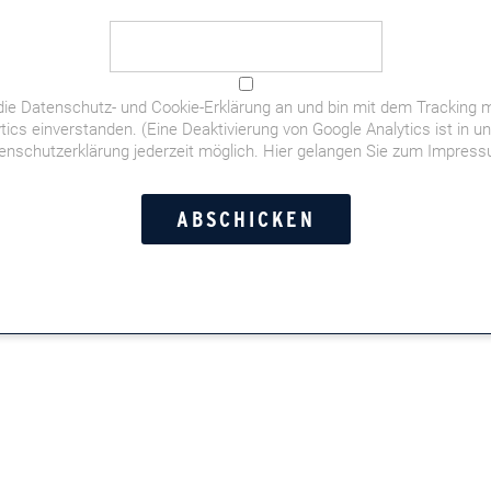
ndere.
die
Datenschutz- und Cookie-Erklärung
an und bin mit dem Tracking m
n, OTTO GOURMET meats CARLOS ANDRÉ, Montosa Maduro
tics einverstanden. (Eine Deaktivierung von Google Analytics ist in u
enschutzerklärung jederzeit möglich.
Hier gelangen Sie zum Impres
iessen.
err Heuser vom Finanzamt
 meint: Maschinen sind gut – Handarbeit ist besser!
weet