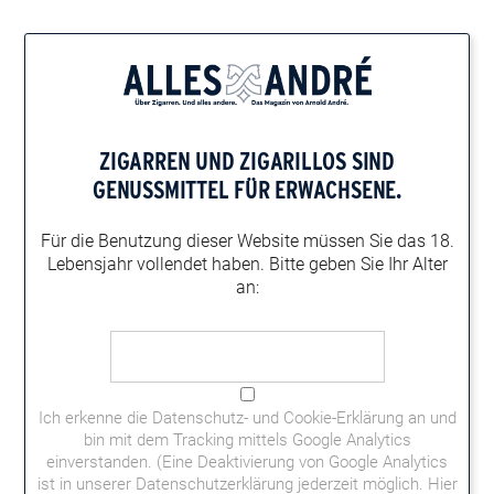
Home
Zigarren-Magazin
Zigarrenportal-News
Bavarian Rodel Smoke
BAVARIAN RODEL SMOKE
ZIGARREN UND ZIGARILLOS
SIND
Am Sonntag, den 7. August 2016 sponserte Arnold André unter
GENUSSMITTEL FÜR ERWACHSENE.
der Leitung von Fachhandelsberaterin Heidi Demm, mit
Unterstützung von Bernd Knollmann, ein Event der besonderen
Für die Benutzung dieser Website müssen
Sie das 18.
Art in der Nähe von Bad Tölz.
Lebensjahr vollendet haben.
Bitte geben Sie Ihr Alter
an:
Es waren Fachhändler, der Zigarrenclub CIGARKINGS (Nähe
Rosenheim) und weitere Aficionados, die Freude und Spaß beim
gemeinsamen Rauchen sowie an der Natur haben, geladen. Am
sonnigen Vormittag trafen sich ca. 40 Freunde des
Rauchgenusses an der urigen „Blomberg Tenne“ im Tal. Nach
Ich erkenne die
Datenschutz- und Cookie-Erklärung
an und
der Begrüßung und kurzen Erklärung zum Ablauf, wurde zur
bin mit dem Tracking mittels Google Analytics
Einstimmung, im Zeichen des Löwen, die Marke UNTAMED von
einverstanden. (Eine Deaktivierung von Google Analytics
La Aurora
geraucht. So manch einer rundete das Ganze mit
ist in unserer Datenschutzerklärung jederzeit möglich.
Hier
einem bayrischen Bier unter blau weißem Himmel ab.