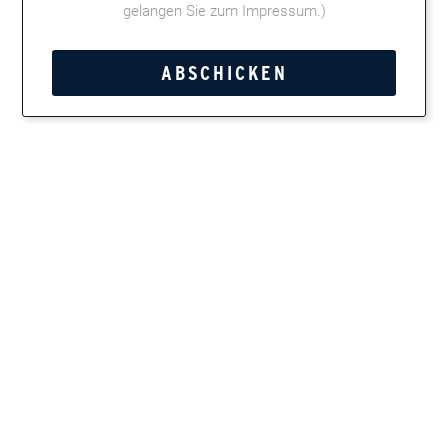
gelangen Sie zum Impressum
.)
Als Überraschung wurde von Philipp K. von den CIGARKINGS,
eine neue App „CK“ – Empfehlung von Zigarre und Spirituosen
für Jedermann – vorgestellt. Dies fand großen Anklang. Die
Teilnehmer durften im weiteren Verlauf ihre Kreativität mit den
Tattoos von BLACK LION unter Beweis stellen. Aufgabe: Wer