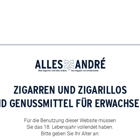
gung zur Nutzung und Verarbeitung der von mir
er Bearbeitung meiner Anfrage. Mir ist bekannt, dass
ederzeit mit Wirkung für die Zukunft zu widersprechen.
personenbezogenen Daten finden Sie unter
ZIGARREN UND ZIGARILLOS
owser für meinen nächsten Kommentar speichern.
ND GENUSSMITTEL FÜR ERWACHSE
Für die Benutzung dieser Website müssen
Sie das 18. Lebensjahr vollendet haben.
Bitte geben Sie Ihr Alter an: