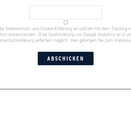
die
Datenschutz- und Cookie-Erklärung
an und bin mit dem Tracking m
tics einverstanden. (Eine Deaktivierung von Google Analytics ist in u
enschutzerklärung jederzeit möglich.
Hier gelangen Sie zum Impres
igarrenpodcast