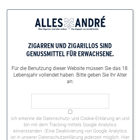
Home
Zigarren-Magazin
Zigarrenportal-News
Fuma Tasting bei den „Sons of Cigars“
ZIGARREN UND ZIGARILLOS
SIND
FUMA TASTING BEI DEN „SONS OF CIGARS“
GENUSSMITTEL FÜR ERWACHSENE.
Am vergangenen Wochenende veranstaltete der Zigarrenclub
„Sons of Cigars – Duisburg“ in Zusammenarbeit mit Ron Noack
Für die Benutzung dieser Website müssen
Sie das 18.
vom „House of Cigars“ in Duisburg ein Fuma Tasting.
Lebensjahr vollendet haben.
Bitte geben Sie Ihr Alter
an:
Ich erkenne die
Datenschutz- und Cookie-Erklärung
an und
bin mit dem Tracking mittels Google Analytics
einverstanden. (Eine Deaktivierung von Google Analytics
ist in unserer Datenschutzerklärung jederzeit möglich.
Hier