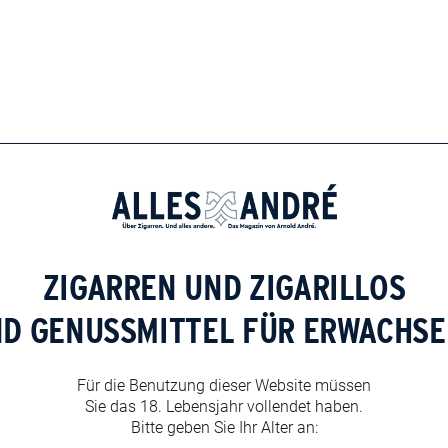
ZIGARREN UND ZIGARILLOS
das Fuma-Tasting geschmackvoll ergänzten. Der Rumnac
nac aus der Petit Champagne. Außerdem konnte der
ND GENUSSMITTEL FÜR ERWACHSE
o Rum
genossen werden. Eine kleine Rarität, denn jährlich
it seiner dunklen Bernsteinfarbe stellt dieser Rum eine
d unterstreicht die Aromen wie z.B. Honig, rote Früchte,
Für die Benutzung dieser Website müssen
Sie das 18. Lebensjahr vollendet haben.
Bitte geben Sie Ihr Alter an: