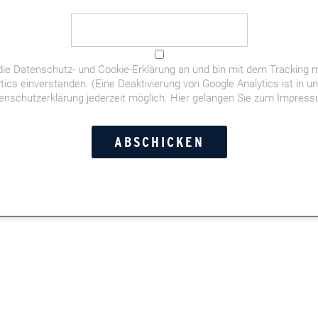
die
Datenschutz- und Cookie-Erklärung
an und bin mit dem Tracking m
tics einverstanden. (Eine Deaktivierung von Google Analytics ist in u
enschutzerklärung jederzeit möglich.
Hier gelangen Sie zum Impres
derliche Felder sind mit
*
markiert