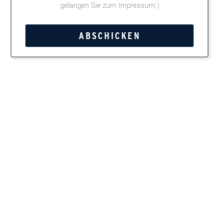
gelangen Sie zum Impressum
.)
Die Produktlinie erlebte im vergangenen Jahr einen Relaunch
mit neuem Image für Menschen, die ebenso wie Zigarren durch
Reifung immer besser werden. So wurde die Veranstaltung mit
etwas härterer Rockmusik und Kleidung gewürzt. Ebenso wie
der Fachhändler Harald Sommer hatte sich auch die Arnold
André Fachhandelsberaterin Heidi Demm aus der
Dienstkleidung geschält, um eine zünftige Kluft anzuwerfen.