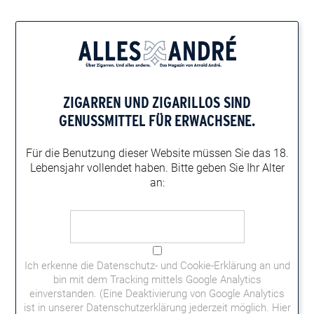
Home
Zigarren-Magazin
Zigarrenportal-News
Zigarren Double-Feature in München
ZIGARREN UND ZIGARILLOS
SIND
ZIGARREN DOUBLE-FEATURE IN MÜNCHEN
GENUSSMITTEL FÜR ERWACHSENE.
Ganz im Zeichen von „Camacho built bold“ stand am
05.05.2015 eine Verkostung edler Zigarren bei Tabak Sommer
Für die Benutzung dieser Website müssen
Sie das 18.
in München.
Lebensjahr vollendet haben.
Bitte geben Sie Ihr Alter
an:
Ich erkenne die
Datenschutz- und Cookie-Erklärung
an und
bin mit dem Tracking mittels Google Analytics
einverstanden. (Eine Deaktivierung von Google Analytics
ist in unserer Datenschutzerklärung jederzeit möglich.
Hier