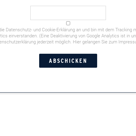
derliche Felder sind mit
*
markiert
die
Datenschutz- und Cookie-Erklärung
an und bin mit dem Tracking m
tics einverstanden. (Eine Deaktivierung von Google Analytics ist in u
enschutzerklärung jederzeit möglich.
Hier gelangen Sie zum Impres