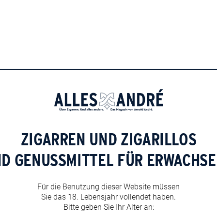
erfügung, die zur Sicherheit aller Beteiligten entwickelt
 Die Festivalbesucher sind alle freundlich und respektvoll.
griffig.
it Jahren nicht, dann lieber den September nach dem
willig zum Festival gehen? Diese Frage stellt sich ihm
Festival abmontiert und eingelagert. Sie sind einfach zu
en heute im Internet angeboten.
ZIGARREN UND ZIGARILLOS
ND GENUSSMITTEL FÜR ERWACHSE
Für die Benutzung dieser Website müssen
Sie das 18. Lebensjahr vollendet haben.
Bitte geben Sie Ihr Alter an: