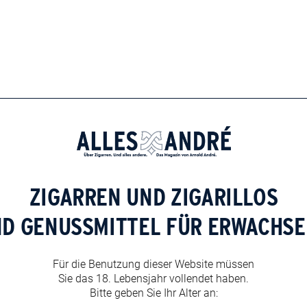
gung zur Nutzung und Verarbeitung der von mir
er Bearbeitung meiner Anfrage. Mir ist bekannt, dass
ederzeit mit Wirkung für die Zukunft zu widersprechen.
personenbezogenen Daten finden Sie unter
ZIGARREN UND ZIGARILLOS
ND GENUSSMITTEL FÜR ERWACHSE
owser für meinen nächsten Kommentar speichern.
Für die Benutzung dieser Website müssen
Sie das 18. Lebensjahr vollendet haben.
Bitte geben Sie Ihr Alter an: