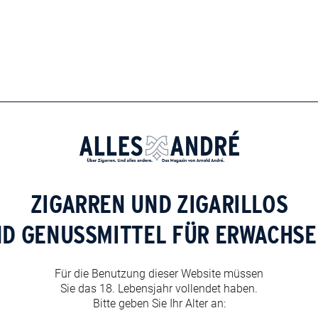
gung zur Nutzung und Verarbeitung der von mir
ZIGARREN UND ZIGARILLOS
er Bearbeitung meiner Anfrage. Mir ist bekannt, dass
ederzeit mit Wirkung für die Zukunft zu widersprechen.
ND GENUSSMITTEL FÜR ERWACHSE
personenbezogenen Daten finden Sie unter
Für die Benutzung dieser Website müssen
owser für meinen nächsten Kommentar speichern.
Sie das 18. Lebensjahr vollendet haben.
Bitte geben Sie Ihr Alter an: