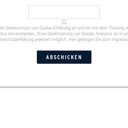
die
Datenschutz- und Cookie-Erklärung
an und bin mit dem Tracking m
tics einverstanden. (Eine Deaktivierung von Google Analytics ist in u
enschutzerklärung jederzeit möglich.
Hier gelangen Sie zum Impres
igarrenpodcast